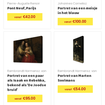
Pierre-Auguste Renoir
Johannes Cornelisz.
Verspronck
Pont Neuf, Parijs
Portret van een meisje
in het blauw
€
42.00
€
100.00
Rembrandt Harmensz. van
Rembrandt Harmensz. van
Rijn
Rijn
Portret van een paar
Portret van Marten
als Isaak en Rebekka,
Soolmans
bekend als ‘De Joodse
€
54.00
bruid’
€
95.00