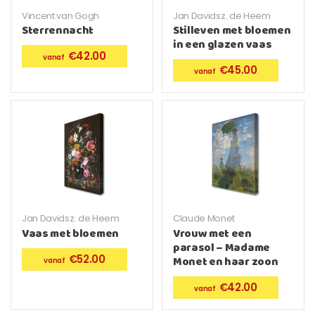
Vincent van Gogh
Jan Davidsz. de Heem
Sterrennacht
Stilleven met bloemen
in een glazen vaas
€
42.00
€
45.00
Jan Davidsz. de Heem
Claude Monet
Vaas met bloemen
Vrouw met een
parasol – Madame
€
52.00
Monet en haar zoon
€
42.00