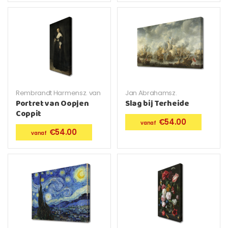
Rembrandt Harmensz. van
Jan Abrahamsz.
Rijn
Beerstraten
Portret van Oopjen
Slag bij Terheide
Coppit
€
54.00
€
54.00