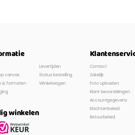
ormatie
Klantenservi
Levertijden
Contact
op canvas
Status bestelling
Zakelijk
en & formaten
Winkelwagen
Foto uploaden
ging
Klant beoordelingen
Accountgegevens
Klachtenbeleid
lig winkelen
Retourbeleid