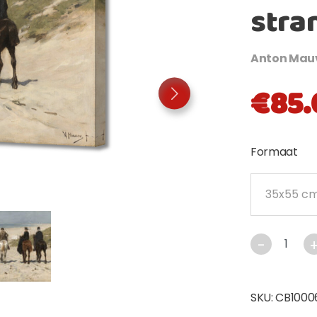
stra
Anton Mau
€
85.
Formaat
SKU:
CB1000