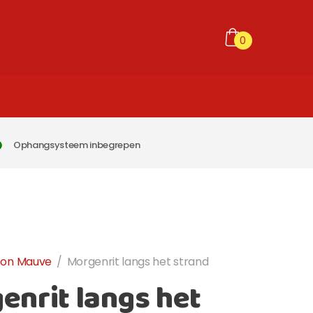
0
Ophangsysteem inbegrepen
ton Mauve
/
Morgenrit langs het strand
enrit langs het