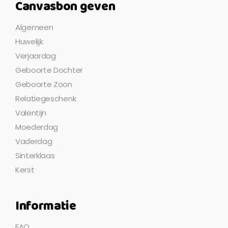
Canvasbon geven
Algemeen
Huwelijk
Verjaardag
Geboorte Dochter
Geboorte Zoon
Relatiegeschenk
Valentijn
Moederdag
Vaderdag
Sinterklaas
Kerst
Informatie
FAQ