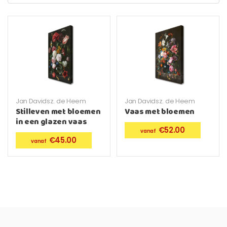
Jan Davidsz. de Heem
Jan Davidsz. de Heem
Stilleven met bloemen
Vaas met bloemen
in een glazen vaas
€
52.00
€
45.00