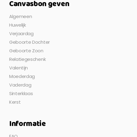
Canvasbon geven
Algemeen
Huwelijk
Verjaardag
Geboorte Dochter
Geboorte Zoon
Relatiegeschenk
Valentijn
Moederdag
Vaderdag
Sinterklaas
Kerst
Informatie
FAQ