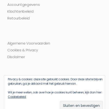
Accountgegevens
Klachtenbeleid
Retourbeleid
Algemene Voorwaarden
Cookies & Privacy
Disclaimer
Privacy & cookies: deze site gebruikt cookies. Door deze site te blijven
gebruiken, ga je akkoord met het gebruik hiervan.
Wil je meer weten, ook over hoe je cookies kunt beheren, kijk dan hier:
Cookiebeleid
Copyright © 2008 - 2025
Nationale Canvasbon - Artimedes B.V.
Kvk nr: 09067181