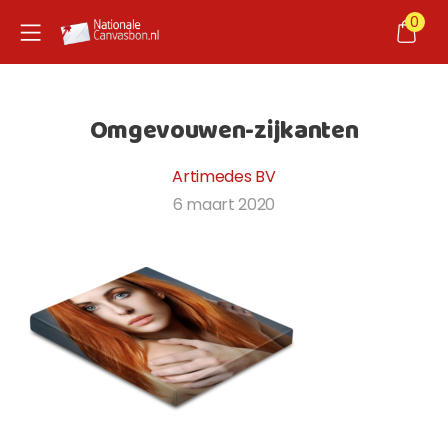
0
nd child menu
Omgevouwen-zijkanten
nd child menu
Artimedes BV
6 maart 2020