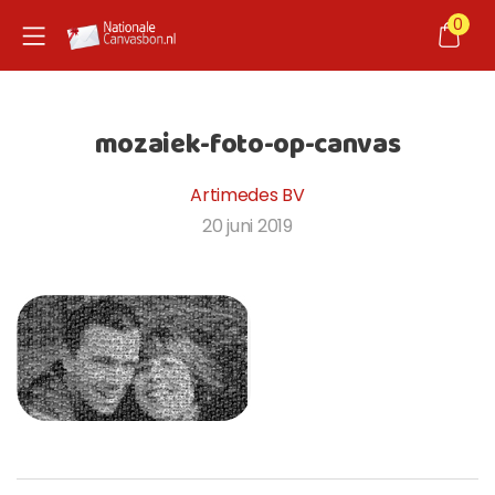
0
nd child menu
mozaiek-foto-op-canvas
nd child menu
Artimedes BV
20 juni 2019