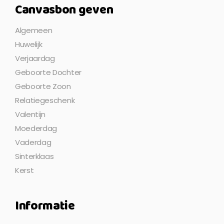
Canvasbon geven
Algemeen
Huwelijk
Verjaardag
Geboorte Dochter
Geboorte Zoon
Relatiegeschenk
Valentijn
Moederdag
Vaderdag
Sinterklaas
Kerst
Informatie