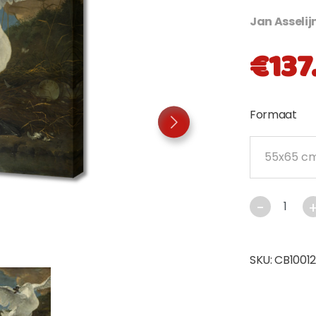
Jan Asselij
€
137
Formaat
SKU:
CB1001