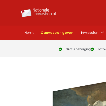
Home
Canvasbon geven
Inwisselen
Gratis bezorging
Foto 