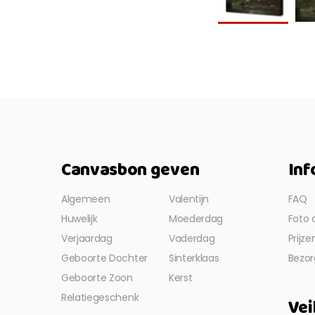
Canvasbon geven
Inf
Algemeen
Valentijn
FAQ
Huwelijk
Moederdag
Foto 
Verjaardag
Vaderdag
Prijz
Geboorte Dochter
Sinterklaas
Bezor
Geboorte Zoon
Kerst
Relatiegeschenk
Vei