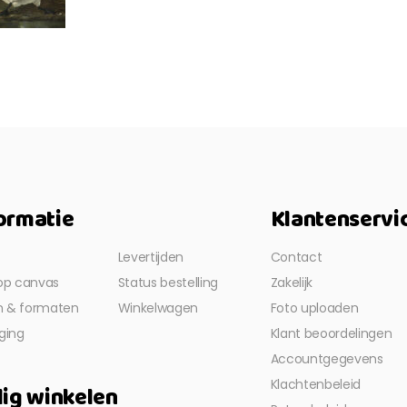
ormatie
Klantenservi
Levertijden
Contact
op canvas
Status bestelling
Zakelijk
en & formaten
Winkelwagen
Foto uploaden
ging
Klant beoordelingen
Accountgegevens
Klachtenbeleid
lig winkelen