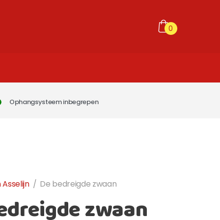
0
Ophangsysteem inbegrepen
 Asselijn
/
De bedreigde zwaan
edreigde zwaan